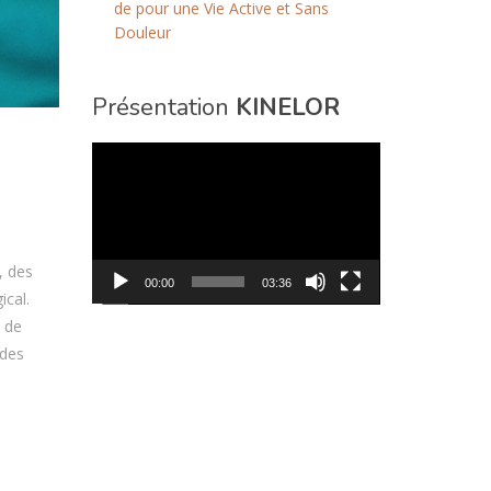
de pour une Vie Active et Sans
Douleur
Présentation
KINELOR
Lecteur
vidéo
, des
00:00
03:36
ical.
 de
 des