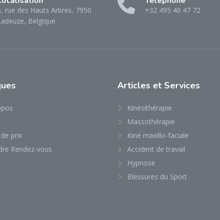
Localisation
Téléphone
6, rue des Hauts Arbres, 7950
+32 495 40 47 72
Ladeuze, Belgique
ques
Articles
et Services
opos
Kinésithérapie
Massothérapie
 de prix
Kiné maxillo-faciale
dre Rendez-vous
Accident de travail
Hypnose
Blessures du Sport