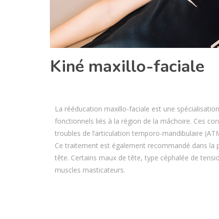
Kiné maxillo-faciale
La rééducation maxillo-faciale est une spécialisation 
fonctionnels liés à la région de la mâchoire. Ces co
troubles de l’articulation temporo-mandibulaire (AT
Ce traitement est également recommandé dans la p
tête. Certains maux de tête, type céphalée de tens
muscles masticateurs.